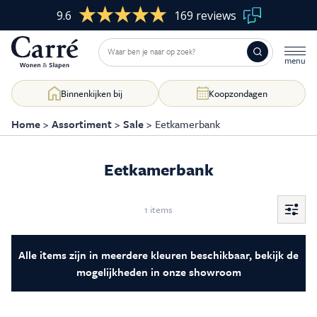
9.6
169 reviews
Binnenkijken bij
Koopzondagen
Home
>
Assortiment
>
Sale
>
Eetkamerbank
Eetkamerbank
Woonkamer
Skip
to
content
Slaapkamer
1 items
Filter
&
sorte
Eetkamer
Alle items zijn in meerdere kleuren beschikbaar, bekijk de
mogelijkheden in onze showroom
Kasten op maat
Raamdecoratie