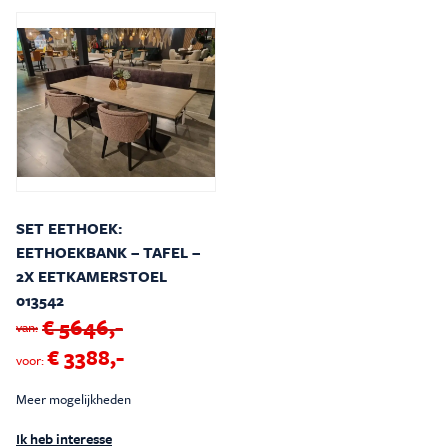
Inspiratie & Advies
Sale & Acties
Over Carré
SET EETHOEK:
EETHOEKBANK – TAFEL –
2X EETKAMERSTOEL
013542
€ 5646,-
van:
€ 3388,-
voor:
Meer mogelijkheden
Ik heb interesse