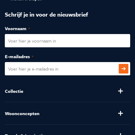
Schrijf je in voor de nieuwsbrief
Voornaam
(Vereist)
E-mailadres
(Vereist)
CAPTCHA
Collectie
Banken
Salontafels
Stoelen
Verlichting
Woonconcepten
(Relax)Fauteuils
Kussens en Dekbedden
Henders & Hazel
Eetkamertafels
Matrassen