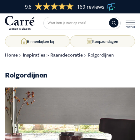
9.6
169 reviews
Binnenkijken bij
Koopzondagen
Home
>
Inspiraties
>
Raamdecoratie
>
Rolgordijnen
Rolgordijnen
Woonkamer
Skip
to
content
Slaapkamer
Eetkamer
Kasten op maat
Raamdecoratie