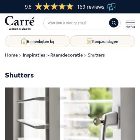
9.6
169 reviews
Binnenkijken bij
Koopzondagen
Home
>
Inspiraties
>
Raamdecoratie
>
Shutters
Shutters
Woonkamer
Skip
to
content
Slaapkamer
Eetkamer
Kasten op maat
Raamdecoratie