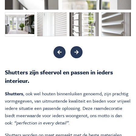
Inspiratie & Advies
Sale & Acties
Over Carré
Shutters zijn sfeervol en passen in ieders
interieur.
Shutters
, ook wel houten binnenluiken genoemd, zijn prachtig
vormgegeven, van uitmuntende kwaliteit en bieden voor vrijwel
iedere situatie een passende oplossing. Deze raamdecoratie
biedt meerwaarde voor ieders woongenot, ons motto is dan
ook:
“perfection in every detail”.
Shutters worden op maat gemaakt met de beste materialen.