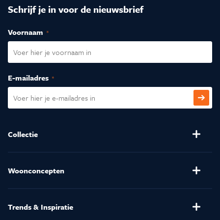
Schrijf je in voor de nieuwsbrief
Voornaam
(Vereist)
E-mailadres
(Vereist)
CAPTCHA
Collectie
Banken
Salontafels
Stoelen
Verlichting
Woonconcepten
(Relax)Fauteuils
Kussens en Dekbedden
Henders & Hazel
Eetkamertafels
Matrassen
Trends & Inspiratie
Kasten
Karpetten