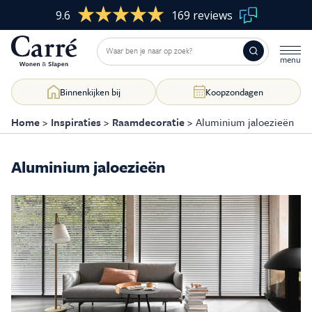
9.6
169 reviews
Binnenkijken bij
Koopzondagen
Home
>
Inspiraties
>
Raamdecoratie
>
Aluminium jaloezieën
Aluminium jaloezieën
Woonkamer
Skip
to
content
Slaapkamer
Eetkamer
Kasten op maat
Raamdecoratie