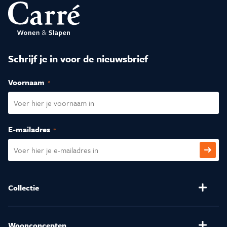
Schrijf je in voor de nieuwsbrief
Voornaam
(Vereist)
E-mailadres
(Vereist)
CAPTCHA
Collectie
Banken
Salontafels
Stoelen
Verlichting
Woonconcepten