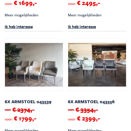
€ 1699,-
€ 2495,-
voor:
voor:
Meer mogelijkheden
Meer mogelijkheden
Ik heb interesse
Ik heb interesse
6X ARMSTOEL 043539
6X ARMSTOEL 043556
€ 2374,-
€ 3354,-
van:
van:
€ 1799,-
€ 2399,-
voor:
voor:
Meer mogelijkheden
Meer mogelijkheden