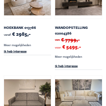
HOEKBANK 013786
WANDOPSTELLING
€ 2985,-
02004386
vanaf:
€ 7799,-
van:
Meer mogelijkheden
€ 5495.-
voor:
Ik heb interesse
Meer mogelijkheden
Ik heb interesse