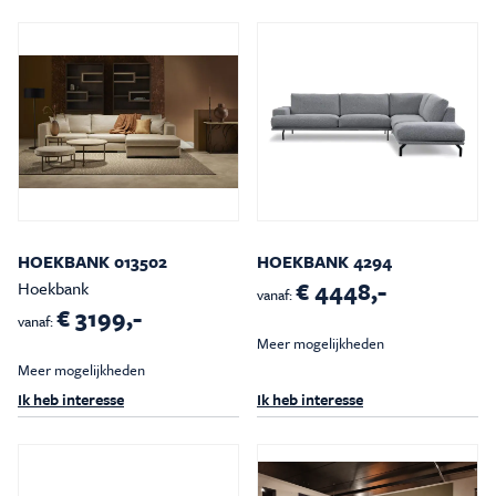
Inspiratie & Advies
Sale & Acties
Over Carré
HOEKBANK 013502
HOEKBANK 4294
€ 4448,-
Hoekbank
vanaf:
€ 3199,-
vanaf:
Meer mogelijkheden
Meer mogelijkheden
Ik heb interesse
Ik heb interesse