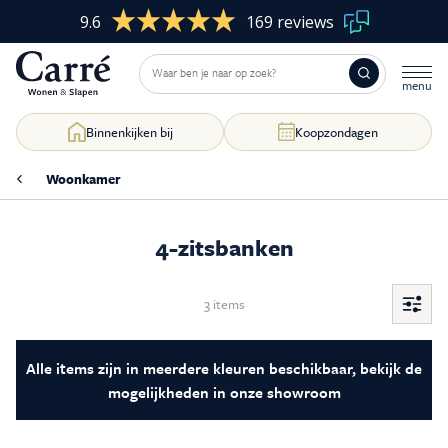
9.6
169 reviews
Binnenkijken bij
Koopzondagen
Woonkamer
4-zitsbanken
Woonkamer
Skip
to
content
Slaapkamer
3 items
Filter
&
sorte
Eetkamer
Alle items zijn in meerdere kleuren beschikbaar, bekijk de
mogelijkheden in onze showroom
Kasten op maat
Raamdecoratie