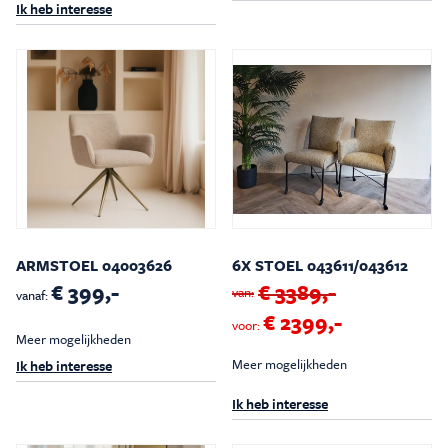
Ik heb interesse
ARMSTOEL 04003626
6X STOEL 043611/043612
€ 399,-
€ 3389,-
van:
vanaf:
€ 2399,-
voor:
Meer mogelijkheden
Meer mogelijkheden
Ik heb interesse
Ik heb interesse