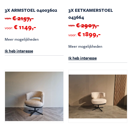
3X ARMSTOEL 04003602
3X EETKAMERSTOEL
€ 2157,-
043664
van:
€ 2907,-
van:
€ 1149,-
voor:
€ 1899,-
voor:
Meer mogelijkheden
Meer mogelijkheden
Ik heb interesse
Ik heb interesse