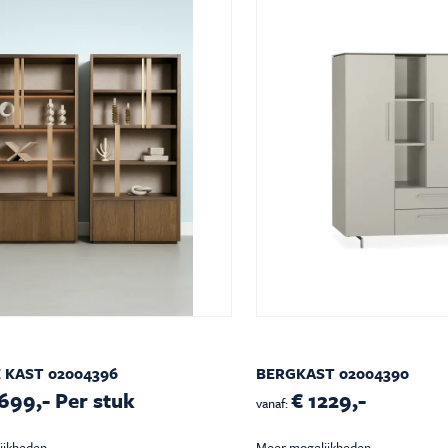
n
es
innendeuren
ng
 KAST 02004396
BERGKAST 02004390
699,- Per stuk
€ 1229,-
vanaf:
ijkheden
Meer mogelijkheden