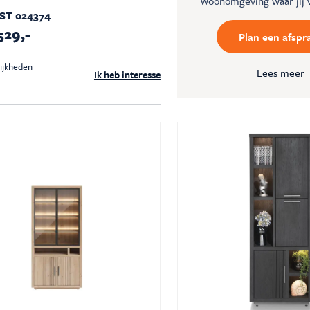
woonomgeving waar jij 
ST 024374
529,-
Plan een afspr
ijkheden
Lees meer
Ik heb interesse