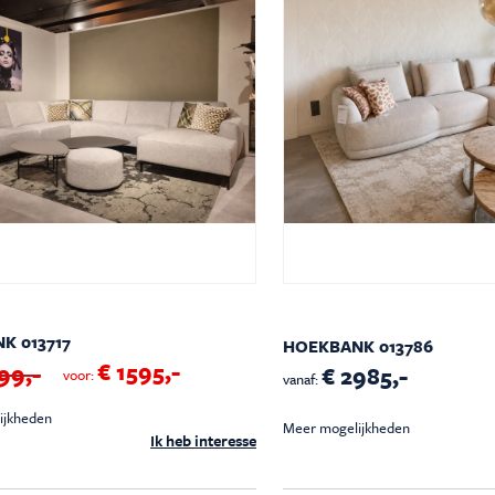
K 013717
HOEKBANK 013786
€ 1595,-
99,-
€ 2985,-
voor:
vanaf:
ijkheden
Meer mogelijkheden
Ik heb interesse