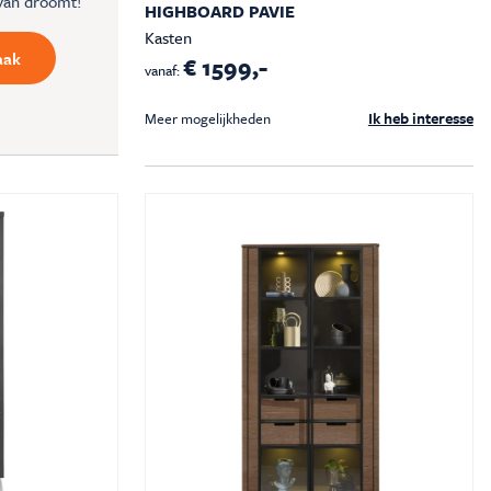
van droomt!
HIGHBOARD PAVIE
Kasten
aak
€ 1599,-
vanaf:
Ik heb interesse
Meer mogelijkheden