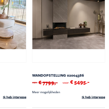
WANDOPSTELLING 02004386
€ 5495.-
€ 7799,-
van:
voor:
Meer mogelijkheden
Ik heb interesse
Ik heb interesse