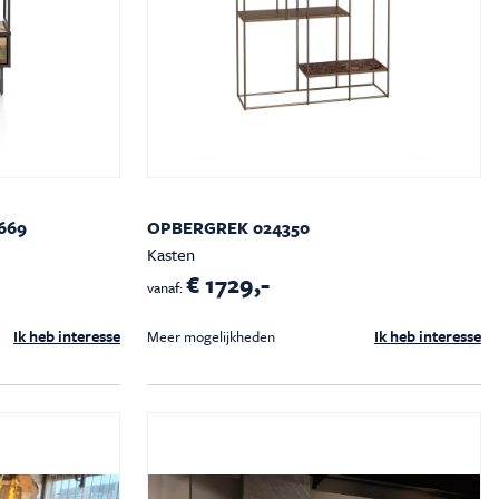
669
OPBERGREK 024350
Kasten
€ 1729,-
vanaf:
Ik heb interesse
Ik heb interesse
Meer mogelijkheden