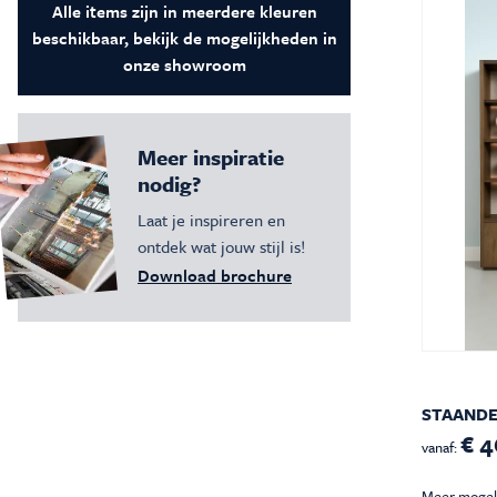
Alle items zijn in meerdere kleuren
Vloeren
Sfeerimpressie slaapkamerkaste
Accessoir
beschikbaar, bekijk de mogelijkheden in
Accessoires
Vloeren
onze showroom
Stalen binnendeuren
Stalen b
Verlichting
Verlichti
Meer inspiratie
nodig?
Laat je inspireren en
ontdek wat jouw stijl is!
Download brochure
STAANDE
€ 4
vanaf:
Meer mogel