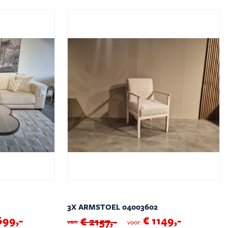
3X ARMSTOEL 04003602
699,-
€ 1149,-
€ 2157,-
van:
voor: