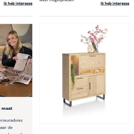
Ik heb interesse
Ik heb interesse
p maat
erieuradvies
aar de