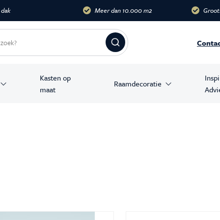
dak
Meer dan 10.000 m2
Groots
Conta
Kasten op
Insp
Raamdecoratie
maat
Advi
amer producten
stoelen
banken
en