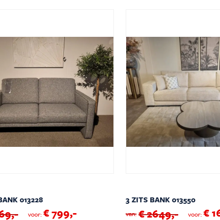
 BANK 013228
3 ZITS BANK 013550
€ 799,-
€ 1
69,-
€ 2649,-
van:
voor:
voor: