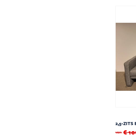
2,5-ZITS
€ 10
van: