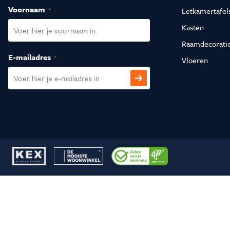
Voornaam
(Vereist)
Eetkamertafel
Kasten
Raamdecorati
E-mailadres
(Vereist)
Vloeren
CAPTCHA