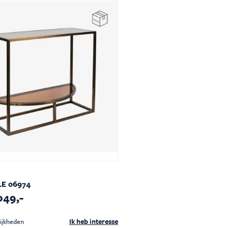
n
es
innendeuren
ng
LE 06974
049,-
Ik heb interesse
ijkheden