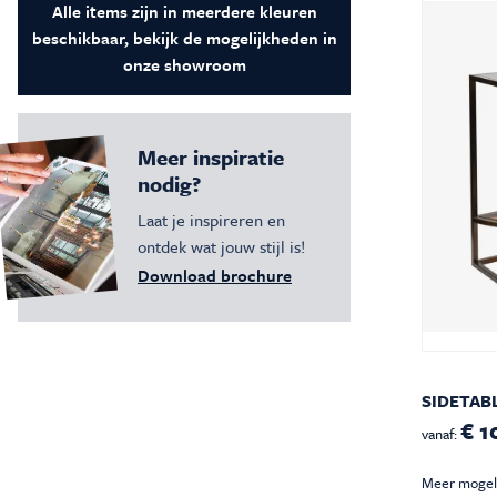
Alle items zijn in meerdere kleuren
Vloeren
Sfeerimpressie slaapkamerkaste
Accessoir
beschikbaar, bekijk de mogelijkheden in
Accessoires
Vloeren
onze showroom
Stalen binnendeuren
Stalen b
Verlichting
Verlichti
Meer inspiratie
nodig?
Laat je inspireren en
ontdek wat jouw stijl is!
Download brochure
SIDETAB
€ 1
vanaf:
Meer mogel