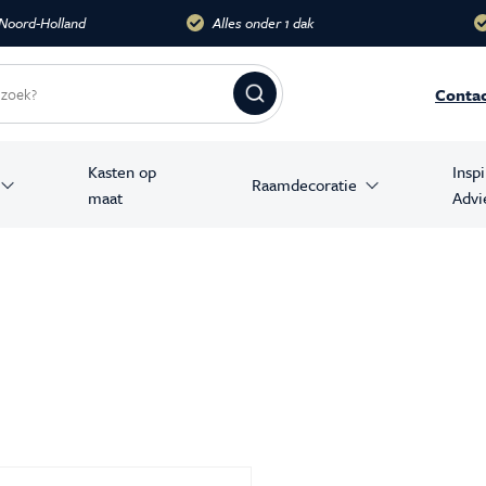
dak
Meer dan 10.000 m2
Groots
Conta
Kasten op
Insp
Raamdecoratie
maat
Advi
amer producten
stoelen
banken
en