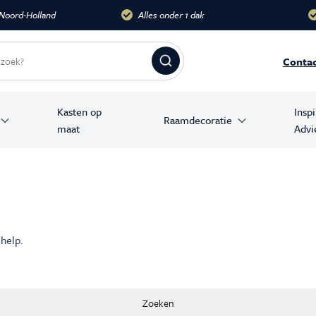
 Noord-Holland
Alles onder 1 dak
Conta
Kasten op
Insp
Raamdecoratie
maat
Advi
amer producten
stoelen
banken
 help.
en