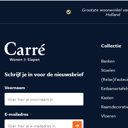
Vloeren
Sfeerimpressie slaapkamerkaste
Accessoir
Grootste woonwinkel va
Holland
Accessoires
Vloeren
Stalen binnendeuren
Stalen b
Verlichting
Verlichti
Collectie
Banken
Stoelen
Schrijf je in voor de nieuwsbrief
(Relax)Fauteui
Voornaam
(Vereist)
Eetkamertafel
Kasten
Raamdecorati
E-mailadres
(Vereist)
Vloeren