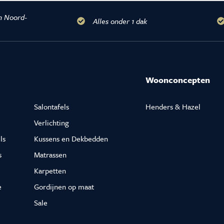
n
es
n Noord-
Alles onder 1 dak
innendeuren
ng
Woonconcepten
Salontafels
Henders & Hazel
Verlichting
ls
Kussens en Dekbedden
s
Matrassen
Karpetten
e
Gordijnen op maat
Sale