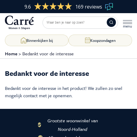
9.6
169 reviews
Binnenkijken bij
Koopzondagen
Home
>
Bedankt voor de interesse
Bedankt voor de interesse
Woonkamer
Skip
to
Bedankt voor de interesse in het product! We zullen zo snel
content
Slaapkamer
mogelijk contact met je opnemen.
Eetkamer
Kasten op maat
Grootste woonwinkel van
Noord-Holland
Raamdecoratie