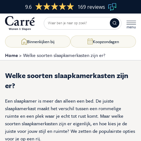
9.6
169 reviews
Binnenkijken bij
Koopzondagen
Home
>
Welke soorten slaapkamerkasten zijn er?
Welke soorten slaapkamerkasten zijn
Woonkamer
Skip
er?
to
content
Slaapkamer
Een slaapkamer is meer dan alleen een bed. De juiste
slaapkamerkast maakt het verschil tussen een rommelige
Eetkamer
ruimte en een plek waar je echt tot rust komt. Maar welke
soorten slaapkamerkasten zijn er eigenlijk, en hoe kies je de
Kasten op maat
juiste voor jouw stijl en ruimte? We zetten de populairste opties
voor je op een rij.
Raamdecoratie