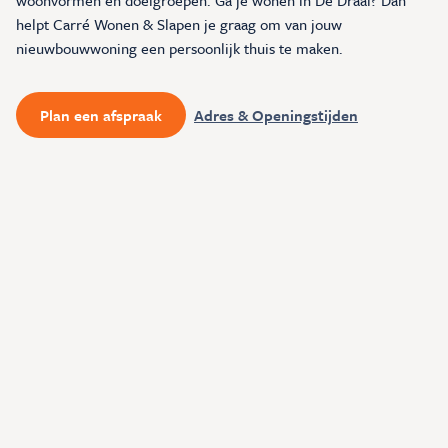
helpt Carré Wonen & Slapen je graag om van jouw
Inspiratie & Advies
nieuwbouwwoning een persoonlijk thuis te maken.
Sale & Acties
Plan een afspraak
Adres & Openingstijden
Over Carré