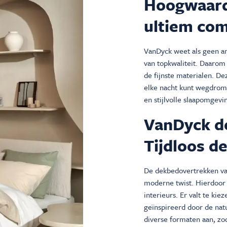
Hoogwaard
ultiem com
VanDyck weet als geen a
van topkwaliteit. Daaro
de fijnste materialen. De
elke nacht kunt wegdrom
en stijlvolle slaapomgevi
VanDyck d
Tijdloos de
De dekbedovertrekken va
moderne twist. Hierdoor p
interieurs. Er valt te kie
geïnspireerd door de nat
diverse formaten aan, zo