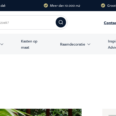
dak
Meer dan 10.000 m2
Groots
Conta
Kasten op
Insp
Raamdecoratie
maat
Advi
amer producten
stoelen
banken
en