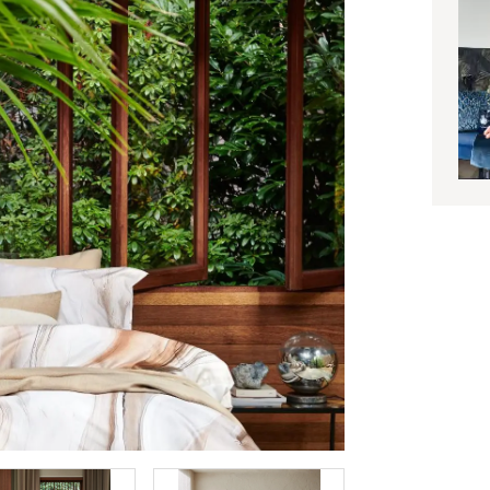
n
es
innendeuren
ng