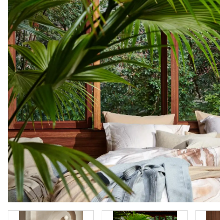
Vloeren
Sfeerimpressie slaapkamerkaste
Accessoir
Accessoires
Vloeren
Stalen binnendeuren
Stalen b
Verlichting
Verlichti