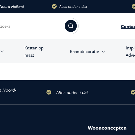
 Noord-Holland
Alles onder 1 dak
Conta
Kasten op
Insp
Raamdecoratie
maat
Advi
amer producten
stoelen
n Noord-
banken
Alles onder 1 dak
en
Woonconcepten