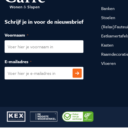
Vloeren
Sfeerimpressie slaapkamerkaste
Accessoir
Banken
Accessoires
Vloeren
Stoelen
Schrijf je in voor de nieuwsbrief
Stalen binnendeuren
Stalen b
(Relax)Fauteui
Voornaam
(Vereist)
Eetkamertafel
Verlichting
Verlichti
Kasten
Raamdecorati
E-mailadres
(Vereist)
Vloeren
CAPTCHA