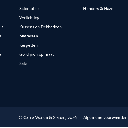
n
es
Salontafels
Henders & Hazel
Verlichting
innendeuren
ls
Kussens en Dekbedden
s
Matrassen
ng
Karpetten
e
Gordijnen op maat
Sale
© Carré Wonen & Slapen, 2026
Algemene voorwaarden