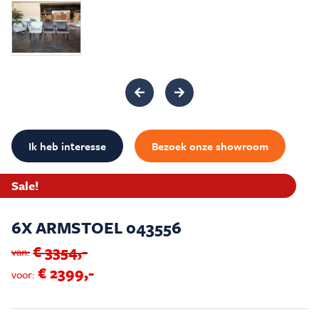
Inspiratie & Advies
Sale & Acties
Over Carré
Ik heb interesse
Bezoek onze showroom
Sale!
6X ARMSTOEL 043556
€ 3354,-
van:
€ 2399,-
voor: