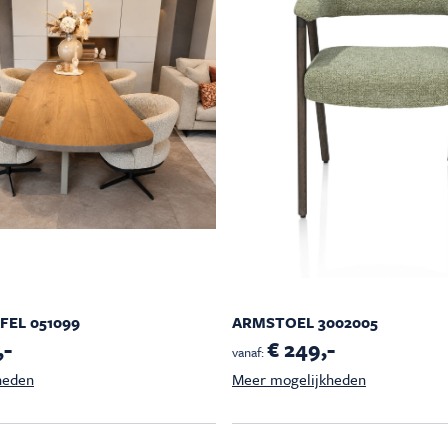
EL 051099
ARMSTOEL 3002005
,-
€ 249,-
vanaf:
heden
Meer mogelijkheden