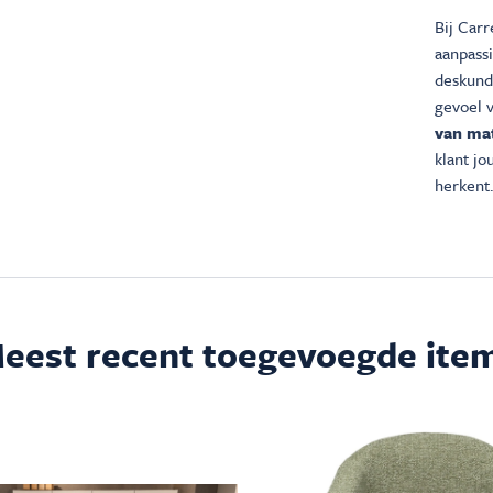
Bij Carr
aanpass
deskundi
gevoel 
van mat
klant j
herkent.
eest recent toegevoegde ite