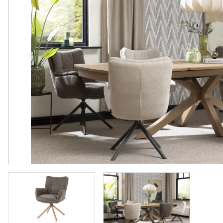
Vloeren
Sfeerimpressie slaapkamerkaste
Accessoir
Accessoires
Vloeren
Stalen binnendeuren
Stalen b
Verlichting
Verlichti