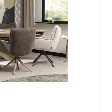
n
es
innendeuren
ng