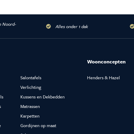
n Noord-
Alles onder 1 dak
Woonconcepten
Salontafels
Henders & Hazel
Verlichting
ls
Kussens en Dekbedden
s
Matrassen
Karpetten
e
Gordijnen op maat