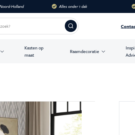
dak
Meer dan 10.000 m2
Groots
Conta
Kasten op
Insp
Raamdecoratie
maat
Advi
amer producten
stoelen
banken
en