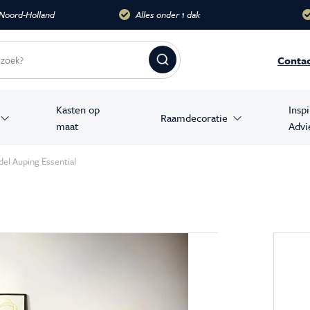
dak
Meer dan 10.000 m2
Groots
Conta
Kasten op
Insp
Raamdecoratie
maat
Advi
amer producten
el Auping Essential
stoelen
banken
en