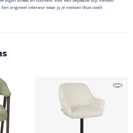
ouw eigen smaak en voorkeur voor een bepaalde stijl meteen
 Een origineel interieur waar jij je meteen thuis voelt.
ms