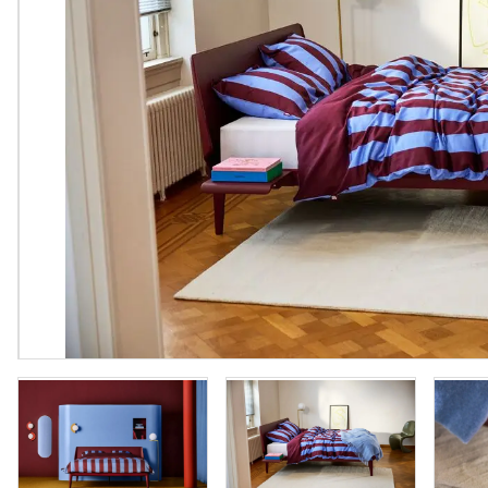
Vloeren
Sfeerimpressie slaapkamerkaste
Accessoir
Accessoires
Vloeren
Stalen binnendeuren
Stalen b
Verlichting
Verlichti