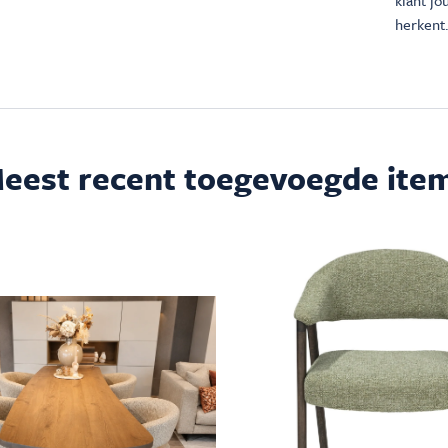
klant j
herkent.
eest recent toegevoegde ite