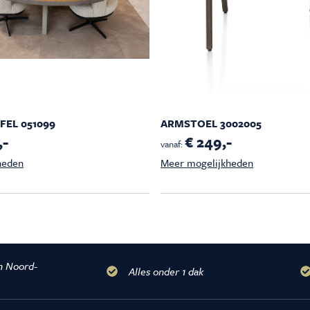
EL 051099
ARMSTOEL 3002005
,-
€ 249,-
vanaf:
heden
Meer mogelijkheden
n Noord-
Alles onder 1 dak