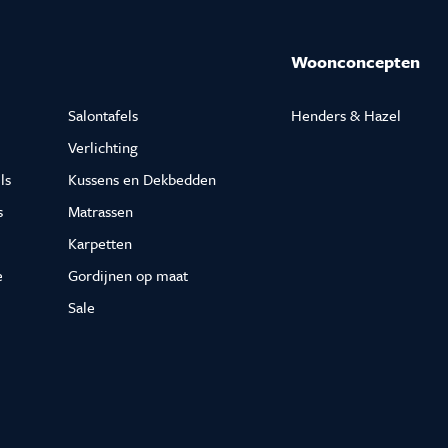
Woonconcepten
Salontafels
Henders & Hazel
Verlichting
ls
Kussens en Dekbedden
s
Matrassen
Karpetten
e
Gordijnen op maat
Sale