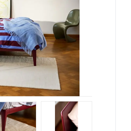
n
es
innendeuren
ng