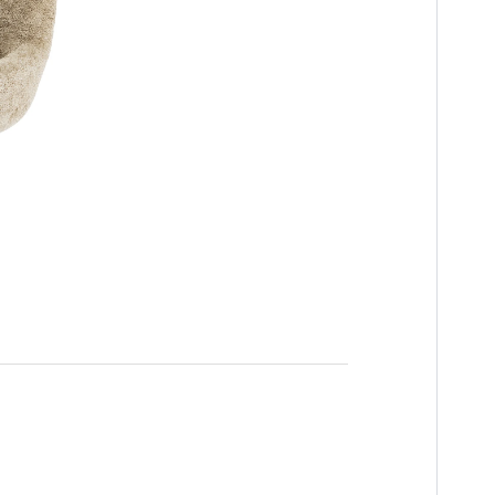
n
es
innendeuren
ng