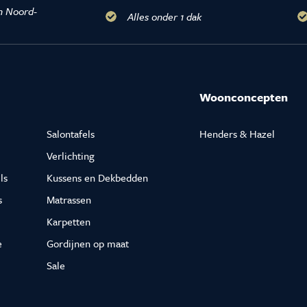
n Noord-
Alles onder 1 dak
Woonconcepten
Salontafels
Henders & Hazel
Verlichting
ls
Kussens en Dekbedden
s
Matrassen
Karpetten
e
Gordijnen op maat
Sale