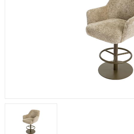
Vloeren
Sfeerimpressie slaapkamerkaste
Accessoir
Accessoires
Vloeren
Stalen binnendeuren
Stalen b
Verlichting
Verlichti