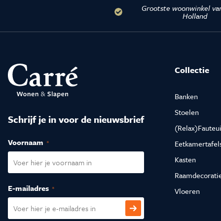
Grootste woonwinkel va
Holland
Collectie
Banken
Stoelen
Schrijf je in voor de nieuwsbrief
(Relax)Fauteui
Voornaam
(Vereist)
Eetkamertafel
Kasten
Raamdecorati
E-mailadres
(Vereist)
Vloeren