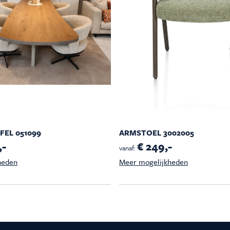
EL 051099
ARMSTOEL 3002005
,-
€ 249,-
vanaf:
heden
Meer mogelijkheden