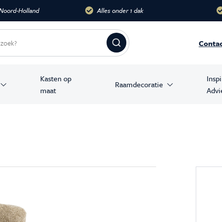
dak
Meer dan 10.000 m2
Groots
Conta
Kasten op
Insp
Raamdecoratie
maat
Advi
amer producten
stoelen
banken
en