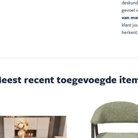
deskundi
gevoel 
van mat
klant j
herkent.
eest recent toegevoegde ite