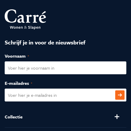
Schrijf je in voor de nieuwsbrief
Voornaam
(Vereist)
E-mailadres
(Vereist)
CAPTCHA
Collectie
Banken
Salontafels