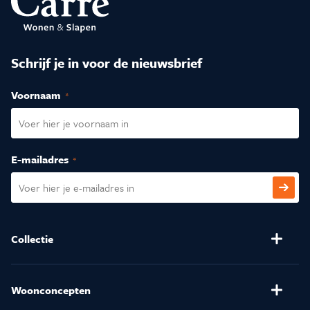
Schrijf je in voor de nieuwsbrief
Voornaam
(Vereist)
E-mailadres
(Vereist)
CAPTCHA
Collectie
Banken
Salontafels
Stoelen
Verlichting
Woonconcepten
(Relax)Fauteuils
Kussens en Dekbedden
Henders & Hazel