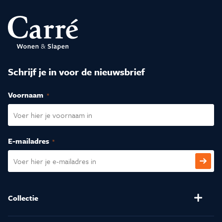
Schrijf je in voor de nieuwsbrief
Voornaam
(Vereist)
E-mailadres
(Vereist)
CAPTCHA
Collectie
Banken
Salontafels