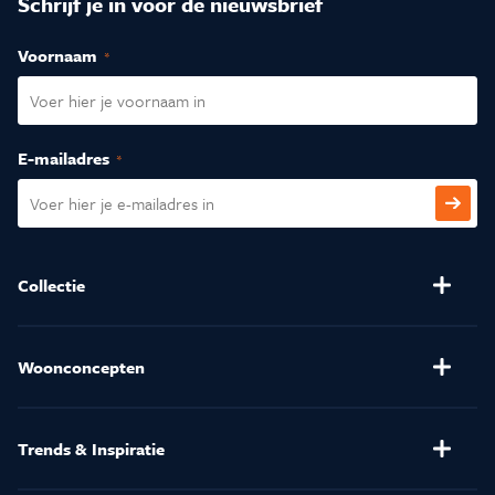
Schrijf je in voor de nieuwsbrief
Voornaam
(Vereist)
E-mailadres
(Vereist)
CAPTCHA
Collectie
Banken
Salontafels
Stoelen
Verlichting
Woonconcepten
(Relax)Fauteuils
Kussens en Dekbedden
Henders & Hazel
Eetkamertafels
Matrassen
Trends & Inspiratie
Kasten
Karpetten
Folders
Raamdecoratie
Gordijnen op maat