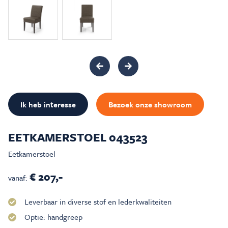
Inspiratie & Advies
Sale & Acties
Over Carré
Ik heb interesse
Bezoek onze showroom
EETKAMERSTOEL 043523
Eetkamerstoel
€ 207,-
vanaf:
Leverbaar in diverse stof en lederkwaliteiten
Optie: handgreep