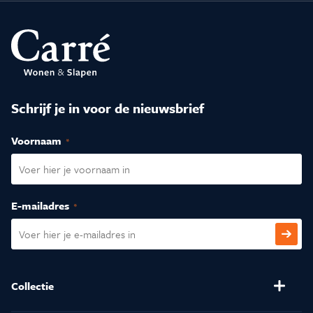
Schrijf je in voor de nieuwsbrief
Voornaam
(Vereist)
E-mailadres
(Vereist)
CAPTCHA
Collectie
Banken
Salontafels