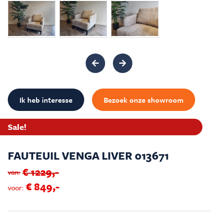
Inspiratie & Advies
Sale & Acties
Over Carré
Ik heb interesse
Bezoek onze showroom
Sale!
FAUTEUIL VENGA LIVER 013671
€ 1229,-
van:
€ 849,-
voor: