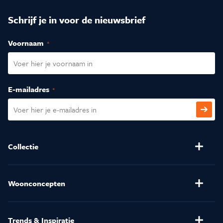
Schrijf je in voor de nieuwsbrief
Voornaam
(Vereist)
E-mailadres
(Vereist)
CAPTCHA
Collectie
Banken
Salontafels
Stoelen
Verlichting
Woonconcepten
(Relax)Fauteuils
Kussens en Dekbedden
Henders & Hazel
Eetkamertafels
Matrassen
Trends & Inspiratie