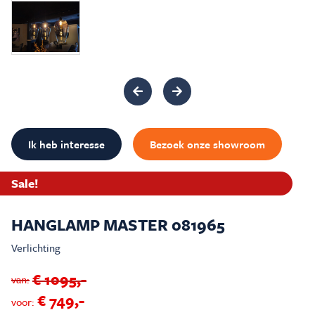
Inspiratie & Advies
Sale & Acties
Over Carré
Ik heb interesse
Bezoek onze showroom
Sale!
HANGLAMP MASTER 081965
Verlichting
€ 1095,-
van:
€ 749,-
voor: