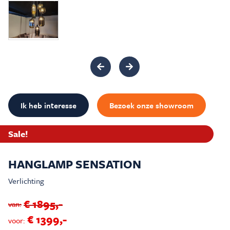
Inspiratie & Advies
Sale & Acties
Over Carré
Ik heb interesse
Bezoek onze showroom
Sale!
HANGLAMP SENSATION
Verlichting
€ 1895,-
van:
€ 1399,-
voor: