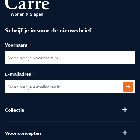
Schrijf je in voor de nieuwsbrief
Voornaam
(Vereist)
E-mailadres
(Vereist)
CAPTCHA
Collectie
Banken
Salontafels
Stoelen
Verlichting
Woonconcepten
(Relax)Fauteuils
Kussens en Dekbedden