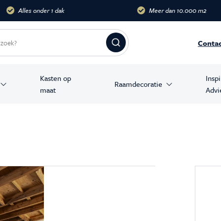
dak
Meer dan 10.000 m2
Groots
Conta
Kasten op
Insp
Raamdecoratie
maat
Advi
amer producten
stoelen
banken
en