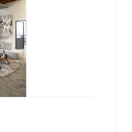
n
es
innendeuren
ng