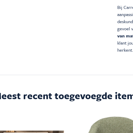
Bij Carr
aanpass
deskundi
gevoel 
van mat
klant j
herkent.
eest recent toegevoegde ite