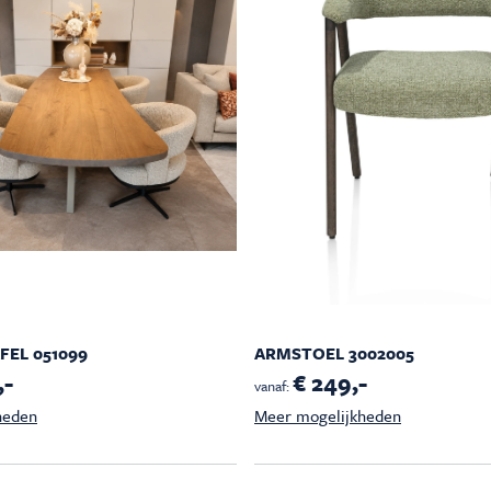
EL 051099
ARMSTOEL 3002005
,-
€ 249,-
vanaf:
heden
Meer mogelijkheden