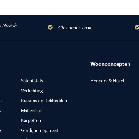
n Noord-
Alles onder 1 dak
Woonconcepten
Salontafels
Henders & Hazel
Verlichting
ls
Kussens en Dekbedden
s
Matrassen
Karpetten
e
Gordijnen op maat