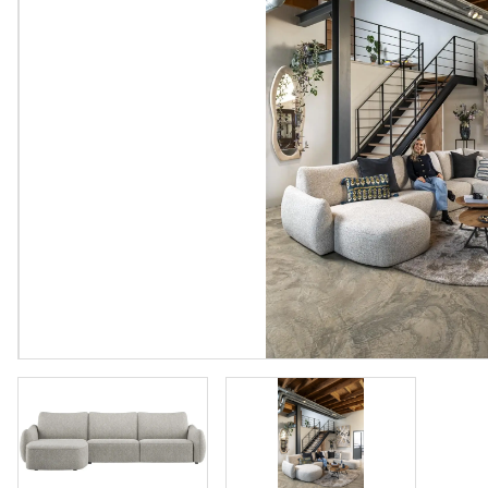
Vloeren
Sfeerimpressie slaapkamerkaste
Accessoir
Accessoires
Vloeren
Stalen binnendeuren
Stalen b
Verlichting
Verlichti