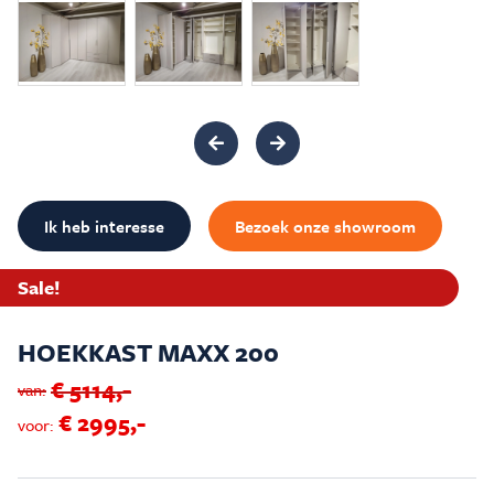
Inspiratie & Advies
Sale & Acties
Over Carré
Ik heb interesse
Bezoek onze showroom
Sale!
HOEKKAST MAXX 200
€ 5114,-
van:
€ 2995,-
voor: