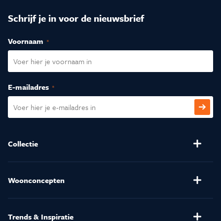
Schrijf je in voor de nieuwsbrief
Voornaam
(Vereist)
E-mailadres
(Vereist)
CAPTCHA
Collectie
Banken
Salontafels
Stoelen
Verlichting
Woonconcepten
(Relax)Fauteuils
Kussens en Dekbedden
Henders & Hazel
Eetkamertafels
Matrassen
Trends & Inspiratie
Kasten
Karpetten