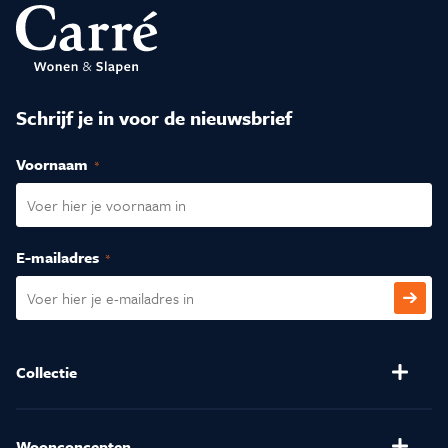
Schrijf je in voor de nieuwsbrief
Voornaam
(Vereist)
E-mailadres
(Vereist)
CAPTCHA
Collectie
Banken
Salontafels
Stoelen
Verlichting
Woonconcepten