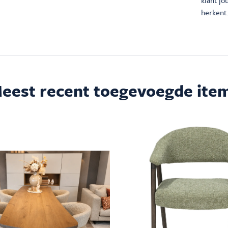
klant j
herkent.
eest recent toegevoegde ite