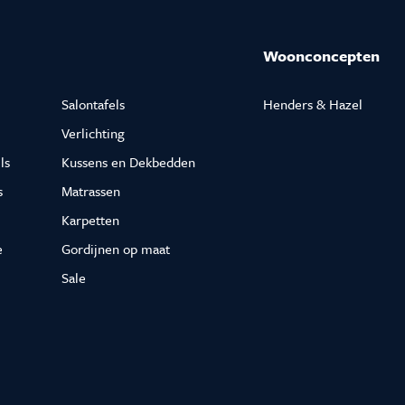
Woonconcepten
Salontafels
Henders & Hazel
Verlichting
ls
Kussens en Dekbedden
s
Matrassen
Karpetten
e
Gordijnen op maat
Sale