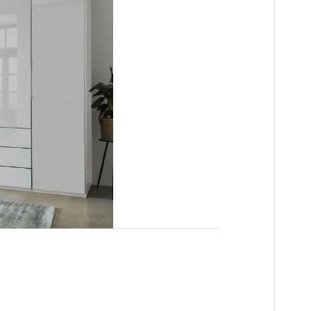
n
es
innendeuren
ng