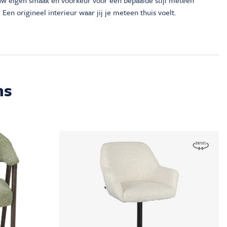
ouw eigen smaak en voorkeur voor een bepaalde stijl meteen
 Een origineel interieur waar jij je meteen thuis voelt.
ms