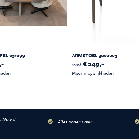
EL 051099
ARMSTOEL 3002005
,-
€ 249,-
vanaf:
heden
Meer mogelijkheden
n Noord-
Alles onder 1 dak