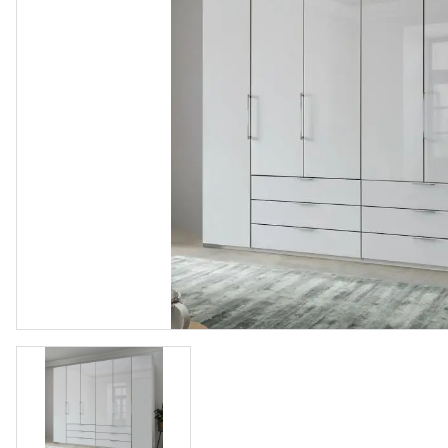
Vloeren
Sfeerimpressie slaapkamerkaste
Accessoir
Accessoires
Vloeren
Stalen binnendeuren
Stalen b
Verlichting
Verlichti