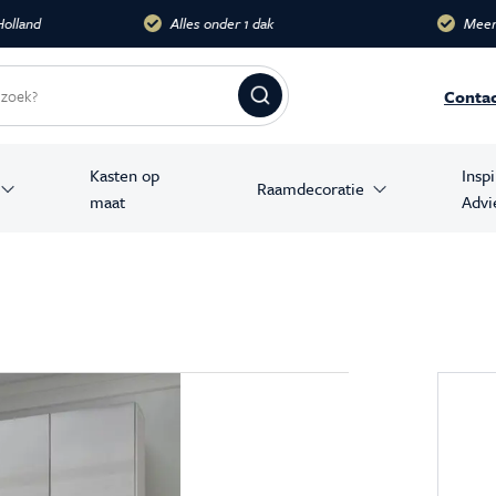
dak
Meer dan 10.000 m2
Groots
Conta
Kasten op
Insp
Raamdecoratie
maat
Advi
amer producten
stoelen
banken
en