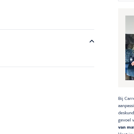
Bij Carr
aanpass
deskundi
gevoel 
van mat