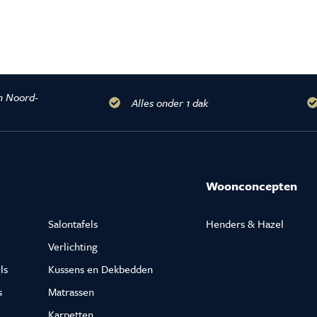
n Noord-
Alles onder 1 dak
Woonconcepten
Salontafels
Henders & Hazel
Verlichting
ls
Kussens en Dekbedden
s
Matrassen
Karpetten