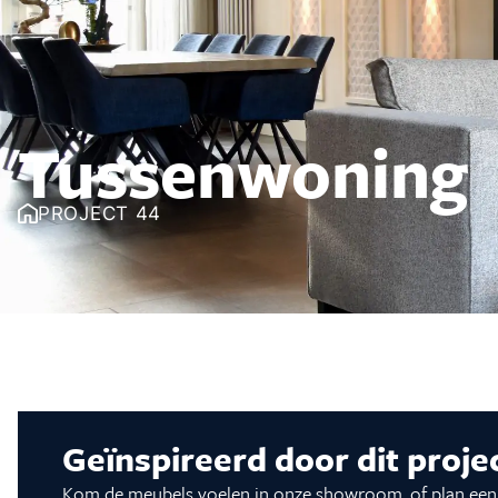
Vloeren
Sfeerimpressie slaapkamerkaste
Accessoir
Accessoires
Vloeren
Stalen binnendeuren
Stalen b
Tussenwoning
Verlichting
Verlichti
PROJECT 44
Geïnspireerd door dit proje
Kom de meubels voelen in onze showroom, of plan een 