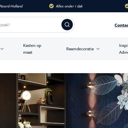
dak
Meer dan 10.000 m2
Groots
Conta
Kasten op
Insp
Raamdecoratie
maat
Advi
amer producten
stoelen
banken
en