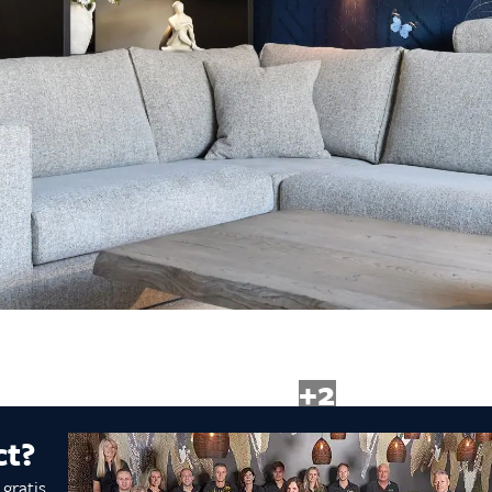
n
es
innendeuren
ng
+2
ct?
gratis