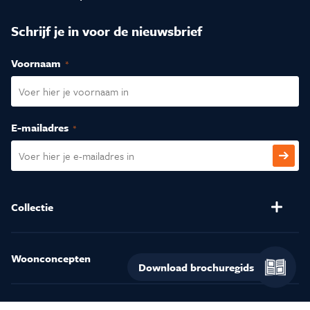
Schrijf je in voor de nieuwsbrief
Voornaam
(Vereist)
E-mailadres
(Vereist)
CAPTCHA
Collectie
Banken
Salontafels
Stoelen
Verlichting
Woonconcepten
Download
(Relax)Fauteuils
Kussens en Dekbedden
Henders & Hazel
inspiratiegid
Eetkamertafels
Matrassen
Trends & Inspiratie