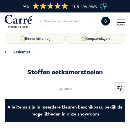
9.6
169 reviews
Binnenkijken bij
Koopzondagen
Eetkamer
Stoffen eetkamerstoelen
Woonkamer
Skip
to
content
Slaapkamer
14 items
Filter
&
sorte
Eetkamer
Alle items zijn in meerdere kleuren beschikbaar, bekijk de
mogelijkheden in onze showroom
Kasten op maat
Raamdecoratie