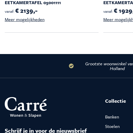
EETKAMERTAFEL 05001111
EETKAMERTAF
€ 2139,-
€ 1929
vanaf:
vanaf:
Meer mogelijkheden
Meer mogelijk
Grootste woonwinkel va
Holland
Collectie
Banken
Stoelen
Schrijf je in voor de nieuwsbrief