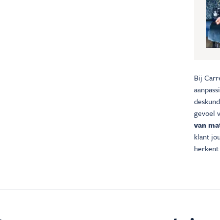
Bij Carr
aanpass
deskundi
gevoel 
van mat
klant j
herkent.