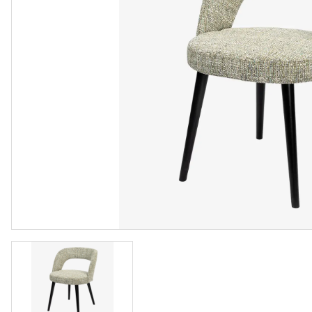
Vloeren
Sfeerimpressie slaapkamerkaste
Accessoir
Accessoires
Vloeren
Stalen binnendeuren
Stalen b
Verlichting
Verlichti