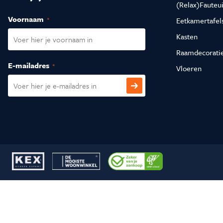
(Relax)Fauteui
Voornaam
(Vereist)
Eetkamertafel
Kasten
Raamdecorati
E-mailadres
(Vereist)
Vloeren
CAPTCHA