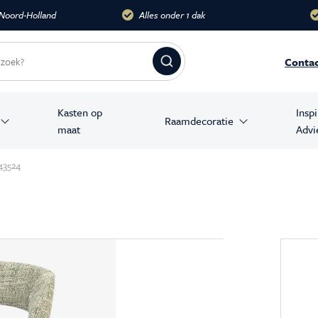
dak
Meer dan 10.000 m2
Groots
Conta
Kasten op
Insp
Raamdecoratie
maat
Advi
amer producten
43524
stoelen
banken
en