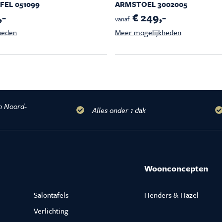
EL 051099
ARMSTOEL 3002005
,-
€ 249,-
vanaf:
heden
Meer mogelijkheden
n Noord-
Alles onder 1 dak
Woonconcepten
Salontafels
Henders & Hazel
Verlichting