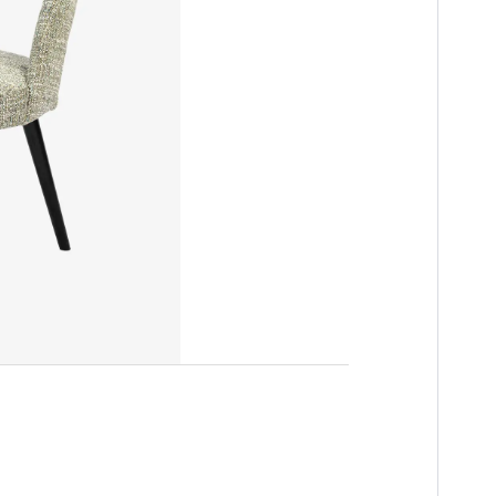
n
es
innendeuren
ng