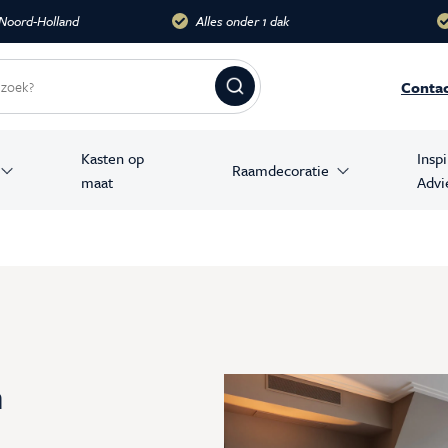
 1 dak
Meer dan 10.000 m2
Groo
Conta
Kasten op
Insp
Raamdecoratie
maat
Advi
amer producten
stoelen
banken
en
n