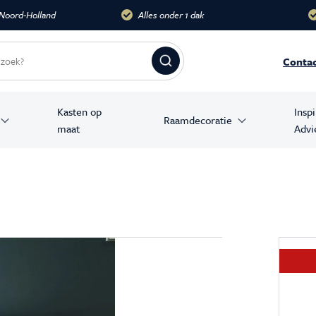
dak
Meer dan 10.000 m2
Groots
Conta
Kasten op
Insp
Raamdecoratie
maat
Advi
amer producten
stoelen
banken
en