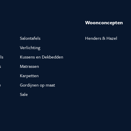
Woonconcepten
Salontafels
Henders & Hazel
Verlichting
ls
Kussens en Dekbedden
s
Matrassen
Karpetten
e
Gordijnen op maat
Sale