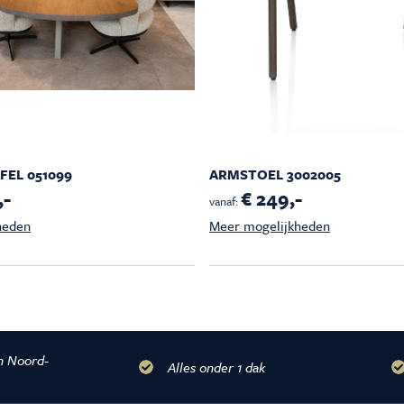
EL 051099
ARMSTOEL 3002005
,-
€ 249,-
vanaf:
heden
Meer mogelijkheden
n Noord-
Alles onder 1 dak