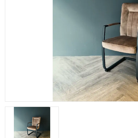
Vloeren
Sfeerimpressie slaapkamerkaste
Accessoir
Accessoires
Vloeren
Stalen binnendeuren
Stalen b
Verlichting
Verlichti