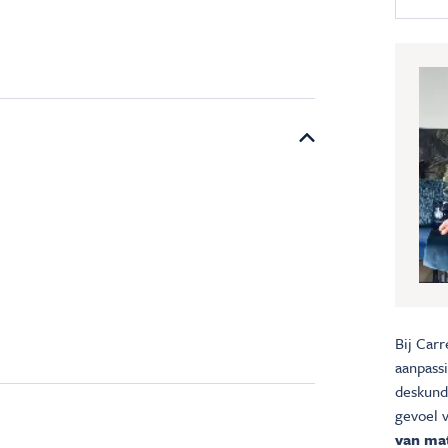
Bij Carr
aanpass
deskundi
gevoel 
van mat