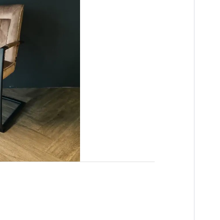
n
es
innendeuren
ng