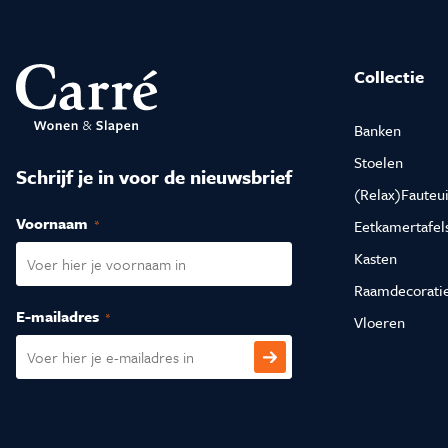
Collectie
Banken
Stoelen
Schrijf je in voor de nieuwsbrief
(Relax)Fauteui
Voornaam
(Vereist)
Eetkamertafel
Kasten
Raamdecorati
E-mailadres
(Vereist)
Vloeren
CAPTCHA