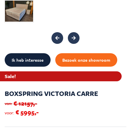
Inspiratie & Advies
Sale & Acties
Over Carré
Ik heb interesse
Bezoek onze showroom
Sale!
BOXSPRING VICTORIA CARRE
€ 12157,-
van:
€ 5995,-
voor: