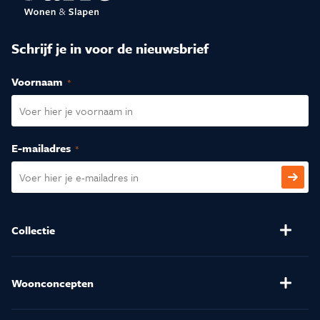
Schrijf je in voor de nieuwsbrief
Voornaam
(Vereist)
E-mailadres
(Vereist)
CAPTCHA
Collectie
Banken
Salontafels
Stoelen
Verlichting
Woonconcepten
(Relax)Fauteuils
Kussens en Dekbedden
Henders & Hazel
Eetkamertafels
Matrassen