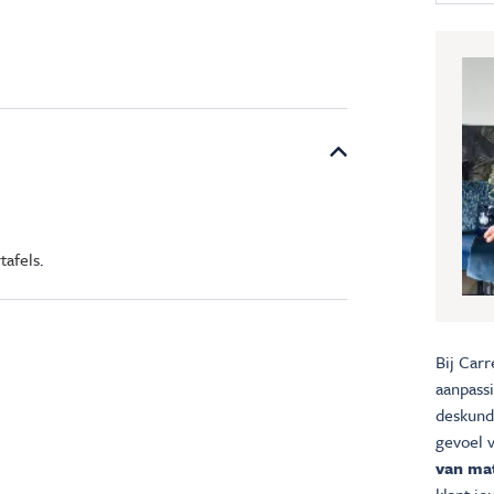
tafels
.
Bij Carr
aanpass
deskundi
gevoel 
van mat