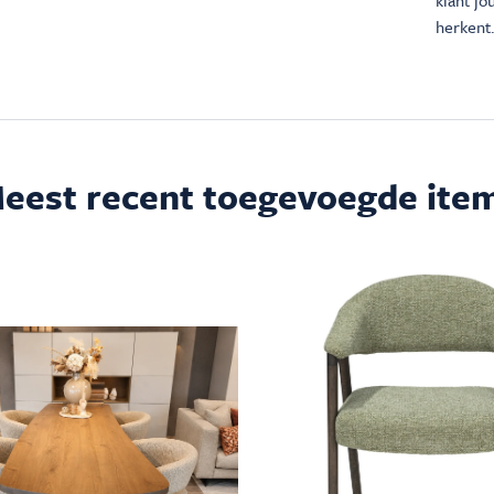
klant j
herkent.
eest recent toegevoegde ite