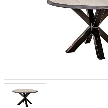
Vloeren
Sfeerimpressie slaapkamerkaste
Accessoir
Accessoires
Vloeren
Stalen binnendeuren
Stalen b
Verlichting
Verlichti