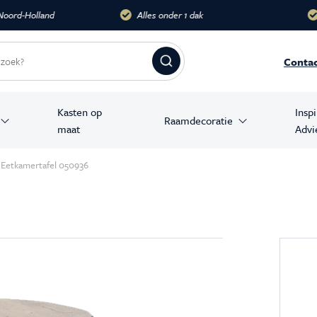
dak
Meer dan 10.000 m2
Groots
Conta
Kasten op
Insp
Raamdecoratie
maat
Advi
amer producten
Eetkamertafel 050936
stoelen
banken
en