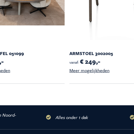
EL 051099
ARMSTOEL 3002005
,-
€ 249,-
vanaf:
heden
Meer mogelijkheden
n Noord-
Alles onder 1 dak