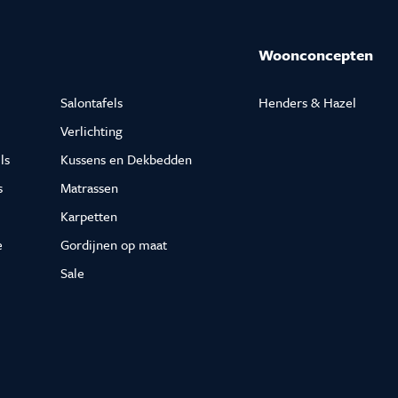
Woonconcepten
Salontafels
Henders & Hazel
Verlichting
ls
Kussens en Dekbedden
s
Matrassen
Karpetten
e
Gordijnen op maat
Sale