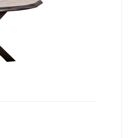
n
es
innendeuren
ng