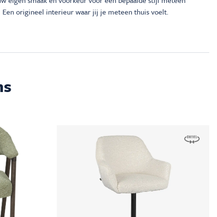
ouw eigen smaak en voorkeur voor een bepaalde stijl meteen
 Een origineel interieur waar jij je meteen thuis voelt.
ms