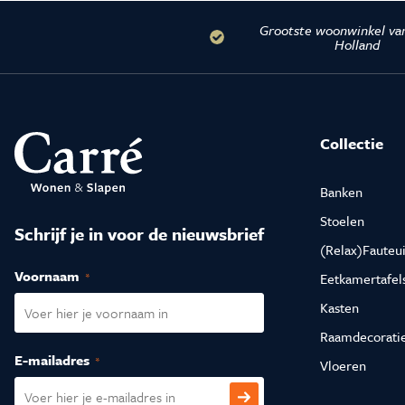
Grootste woonwinkel va
Holland
Collectie
Banken
Stoelen
Schrijf je in voor de nieuwsbrief
(Relax)Fauteui
Voornaam
(Vereist)
Eetkamertafel
Kasten
Raamdecorati
E-mailadres
(Vereist)
Vloeren