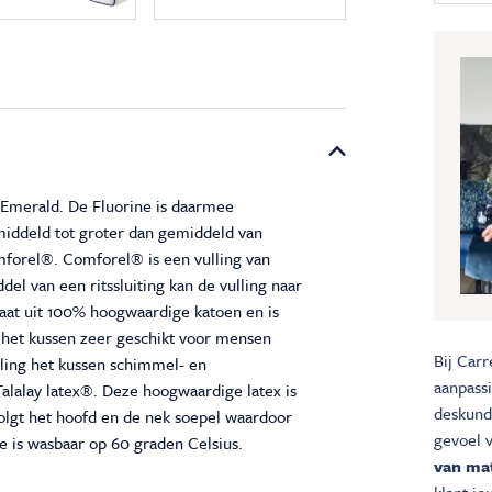
t Emerald. De Fluorine is daarmee
middeld tot groter dan gemiddeld van
mforel®. Comforel® is een vulling van
el van een ritssluiting kan de vulling naar
aat uit 100% hoogwaardige katoen en is
s het kussen zeer geschikt voor mensen
Bij Carr
ling het kussen schimmel- en
aanpass
alalay latex®. Deze hoogwaardige latex is
deskundi
olgt het hoofd en de nek soepel waardoor
gevoel 
e is wasbaar op 60 graden Celsius.
van mat