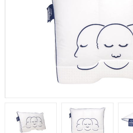
Vloeren
Sfeerimpressie slaapkamerkaste
Accessoir
Accessoires
Vloeren
Stalen binnendeuren
Stalen b
Verlichting
Verlichti