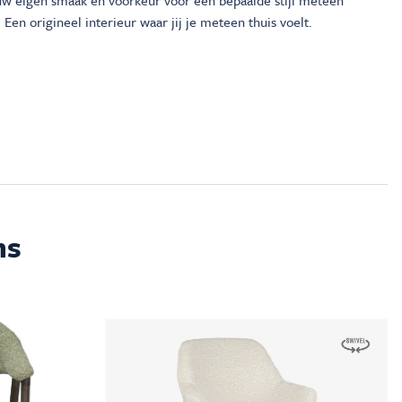
ouw eigen smaak en voorkeur voor een bepaalde stijl meteen
 Een origineel interieur waar jij je meteen thuis voelt.
ms