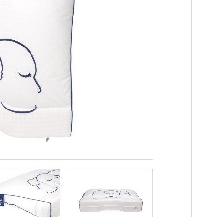
n
es
innendeuren
ng