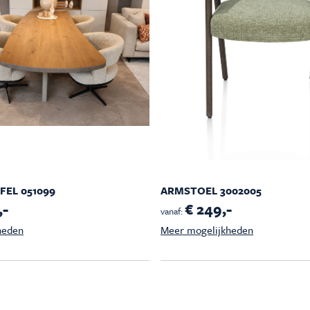
EL 051099
ARMSTOEL 3002005
,-
€ 249,-
vanaf:
heden
Meer mogelijkheden