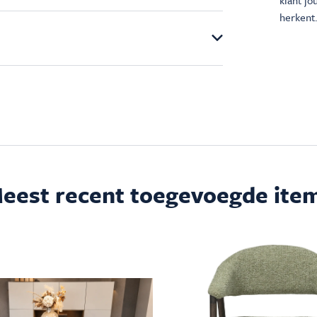
klant j
herkent.
eest recent toegevoegde ite