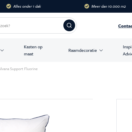
dak
Meer dan 10.000 m2
Groots
Conta
Kasten op
Insp
Raamdecoratie
maat
Advi
amer producten
ilvana Support Fluorine
stoelen
banken
en