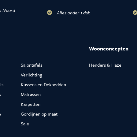
n Noord-
Alles onder 1 dak
Woonconcepten
Salontafels
Henders & Hazel
Verlichting
ls
Kussens en Dekbedden
s
Matrassen
Karpetten
e
Gordijnen op maat
Sale